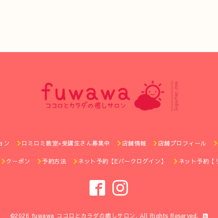
ョン
ロミロミ教室⭐︎受講生さん募集中
店舗情報
店舗プロフィール
クーポン
予約方法
ネット予約【Eパークログイン】
ネット予約【
©2026
fuwawa ココロとカラダの癒しサロン
. All Rights Reserved.