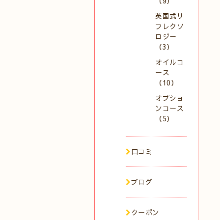
（9）
英国式リ
フレクソ
ロジー
（3）
オイルコ
ース
（10）
オプショ
ンコース
（5）
口コミ
ブログ
クーポン