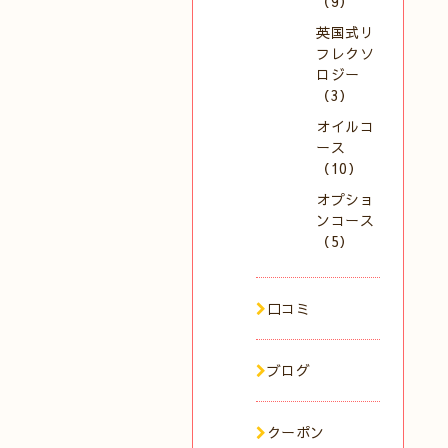
（9）
英国式リ
フレクソ
ロジー
（3）
オイルコ
ース
（10）
オプショ
ンコース
（5）
口コミ
ブログ
クーポン